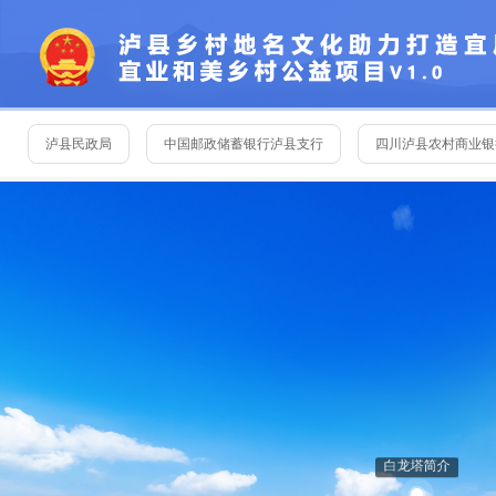
泸县民政局
中国邮政储蓄银行泸县支行
四川泸县农村商业银
四川省泸州中茅酒业有限公司
泸州和鑫陶业有限公司
泸州汇
泸县第二中学
泸县二中城北分校